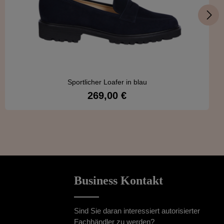
Sportlicher Loafer in blau
269,00 €
Regulärer Preis:
Details
Business Kontakt
Sind Sie daran interessiert autorisierter
Fachhändler zu werden?