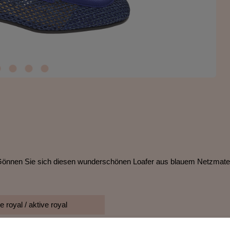
rkt. Gönnen Sie sich diesen wunderschönen Loafer aus blauem Netzmater
 royal / aktive royal