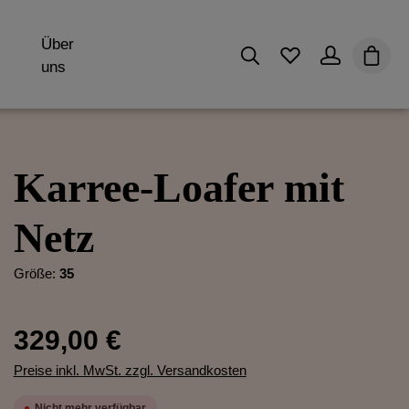
Über
Du hast 0 Produk
Waren
uns
Karree-Loafer mit
Netz
Größe:
35
329,00 €
Preise inkl. MwSt. zzgl. Versandkosten
Nicht mehr verfügbar