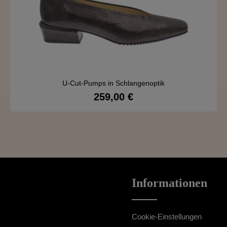
U-Cut-Pumps in Schlangenoptik
259,00 €
Regulärer Preis:
Details
Informationen
Cookie-Einstellungen