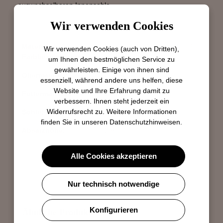
auswechselbaren Innensohle.
Wir verwenden Cookies
Material- &
Soho bianco / soho bianco /
Wir verwenden Cookies (auch von Dritten),
Farbbezeichnung:
soho bianco
um Ihnen den bestmöglichen Service zu
gewährleisten. Einige von ihnen sind
Obermaterial:
Glattleder
essenziell, während andere uns helfen, diese
Website und Ihre Erfahrung damit zu
Futtermaterial:
Ungefüttert
verbessern. Ihnen steht jederzeit ein
Widerrufsrecht zu. Weitere Informationen
Sohle:
Gummisohle
finden Sie in unseren
Datenschutzhinweisen
.
Absatzhöhe:
2.5
Hersteller: Brunate Calzaturificio S.p.A., Via del Seprio 54, IT-22074 Lomazzo,
Alle Cookies akzeptieren
psl@brunate.it
Nur technisch notwendige
Produktgalerie überspringen
Konfigurieren
Ähnliche Produkte