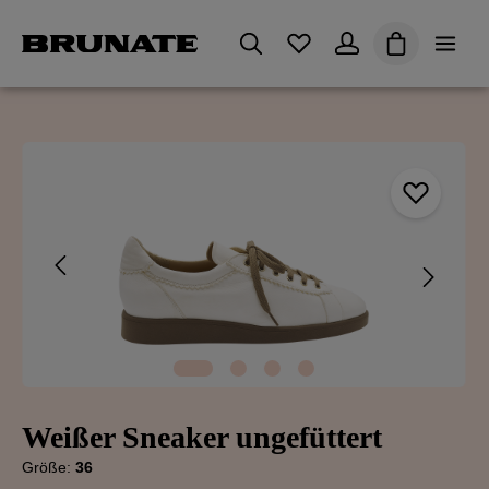
alt springen
Du hast 0 Produkte auf 
Warenkorb en
Bildergalerie überspringen
Weißer Sneaker ungefüttert
Größe:
36