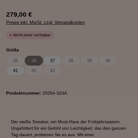
279,00 €
Preise inkl. MwSt. zzgl. Versandkosten
Nicht mehr verfügbar
auswählen
Größe
35
36
37
38
39
40
(Diese Option ist zurzeit nicht verfügbar.)
(Diese Option ist zurzeit nicht verfügbar.)
(Diese Option ist zurzeit nicht verfügb
(Diese Option ist zurzeit ni
(Diese Option ist 
41
42
43
(Diese Option ist zurzeit nicht verfügbar.)
(Diese Option ist zurzeit nicht verfügbar.)
Produktnummer:
20264-S24A
Der weiße Sneaker, ein Must-Have der Frühjahrssaison.
Ungefüttert für ein Gefühl von Leichtigkeit, das den ganzen
Tag dauert, probieren Sie es aus. Mit einer