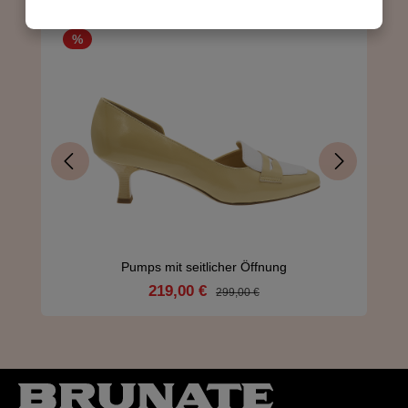
Rabatt
%
Pumps mit seitlicher Öffnung
219,00 €
Verkaufspreis:
Regulärer Preis:
299,00 €