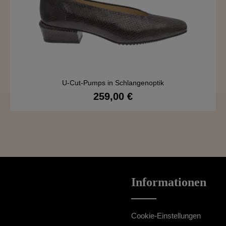
U-Cut-Pumps in Schlangenoptik
259,00 €
Regulärer Preis:
Details
Informationen
Cookie-Einstellungen