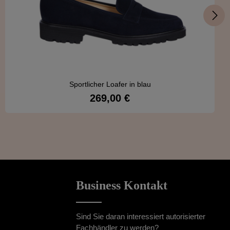
Sportlicher Loafer in blau
269,00 €
Regulärer Preis:
Details
Business Kontakt
Sind Sie daran interessiert autorisierter
Fachhändler zu werden?