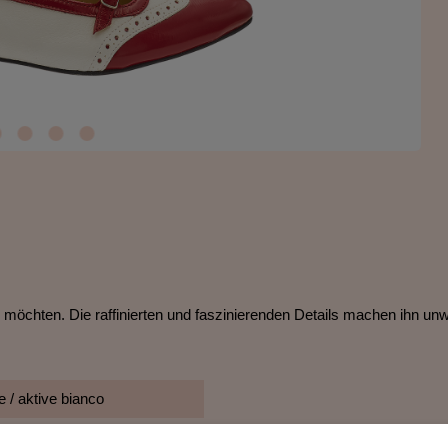
gen möchten. Die raffinierten und faszinierenden Details machen ihn 
 / aktive bianco