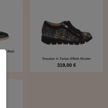
im-Effekt
Sneaker in Tartan-Effekt-Muster
319,00 €
Regulärer Preis:
rer Preis:
 €
Details