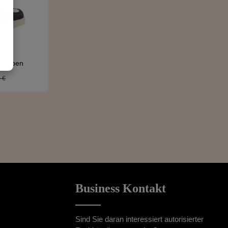
i Farben
rer Preis:
 €
Business Kontakt
Sind Sie daran interessiert autorisierter