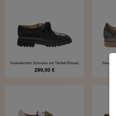
Federleichter Schnürer mit Tierfell-Einsatz
Sneaker
299,00 €
Regulärer Preis:
Details