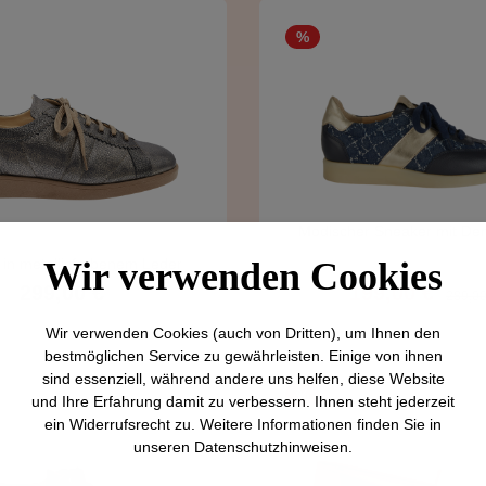
Rabatt
%
Modischer Sneaker mit Den
Wir verwenden Cookies
 in metallicfarbenem Leder
299,00 €
199,00 €
Regulärer Preis:
Verkaufspreis:
Regulä
289,00
Wir verwenden Cookies (auch von Dritten), um Ihnen den
bestmöglichen Service zu gewährleisten. Einige von ihnen
Details
Details
sind essenziell, während andere uns helfen, diese Website
Rabatt
%
und Ihre Erfahrung damit zu verbessern. Ihnen steht jederzeit
ein Widerrufsrecht zu. Weitere Informationen finden Sie in
unseren
Datenschutzhinweisen
.