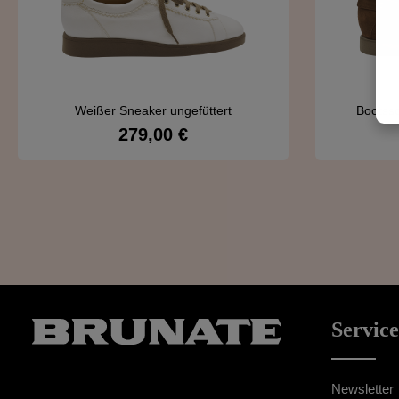
Weißer Sneaker ungefüttert
Bootss
279,00 €
Regulärer Preis:
Details
Service
Newsletter