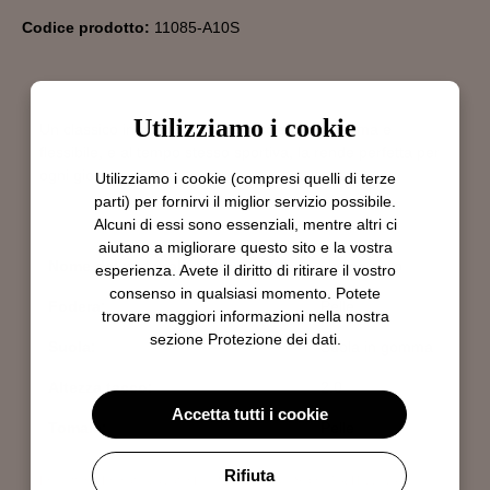
Codice prodotto:
11085-A10S
Utilizziamo i cookie
Un classico in nappa nera. La suola leggerissima e
flessibile, e al tempo stesso sportiva, la rende perfetta per
ogni giorno.
Utilizziamo i cookie (compresi quelli di terze
parti) per fornirvi il miglior servizio possibile.
Alcuni di essi sono essenziali, mentre altri ci
aiutano a migliorare questo sito e la vostra
Nome del materiale e del colore:
Nappa nero
esperienza. Avete il diritto di ritirare il vostro
consenso in qualsiasi momento. Potete
Fodera:
Pelle
trovare maggiori informazioni nella nostra
sezione
Protezione dei dati
.
Suola:
Suola in gomma
Altezza tacco:
2.0
Accetta tutti i cookie
Tomaia:
Pelle
Rifiuta
Produttore: Brunate Calzaturificio S.p.A., Via del Seprio 54, IT-22074