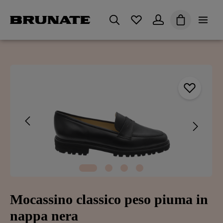
nuto principale
Hai 0 articoli nella lista d
Il carrello co
Salta la galleria di immagini
Mocassino classico peso piuma in
nappa nera