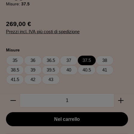
Misure:
37.5
269,00 €
Prezzi incl. IVA più costi di spedizione
Seleziona
Misure
35
36
36.5
37
37.5
38
38.5
39
39.5
40
40.5
41
41.5
42
43
Quantità del prodotto: inserisci la quantità desiderata
Nel carrello