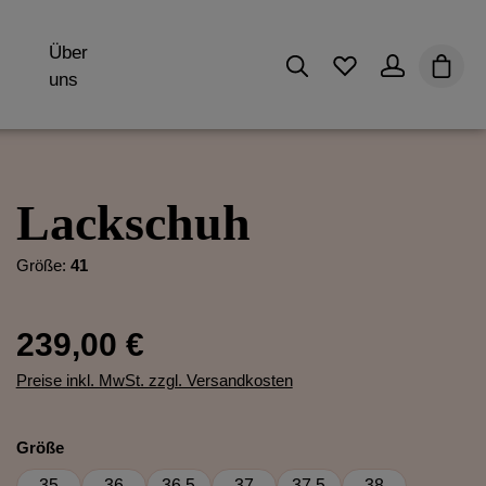
Über
Du hast 0 Produk
Waren
uns
Lackschuh
Größe:
41
239,00 €
Preise inkl. MwSt. zzgl. Versandkosten
auswählen
Größe
35
36
36.5
37
37.5
38