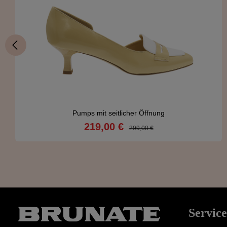
Pumps mit seitlicher Öffnung
219,00 €
Verkaufspreis:
Regulärer Preis:
299,00 €
Details
Service