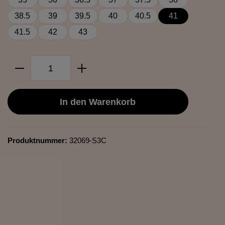
38.5
39
39.5
40
40.5
41
41.5
42
43
Produkt Anzahl: Gib den gewünschten Wer
In den Warenkorb
Produktnummer:
32069-S3C