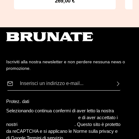
269,00 €
Prezzo normale:
Iscriviti alla nostra newsletter e non perdere nessuna news o
promozione.
Indirizzo e-mail*
Protez. dati
Selezionando continua confermi di aver letto la nostra
informativa sulla protezione dei dati
e di aver accettato i
nostri
termini e condizioni generali
. Questo sito è protetto
da reCAPTCHA e si applicano le Norme sulla privacy e
di Google
Termini di servizio
.