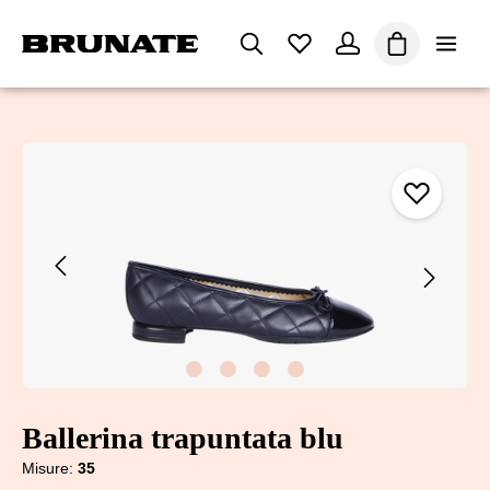
nuto principale
Il carrello co
Salta la galleria di immagini
Ballerina trapuntata blu
Misure:
35