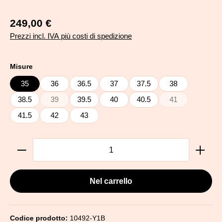
249,00 €
Prezzi incl. IVA più costi di spedizione
Seleziona
Misure
35
36
36.5
37
37.5
38
38.5
39
39.5
40
40.5
41
(Questa opzione non è al momento disponibile.)
(Questa opzione 
41.5
42
43
Quantità del prodotto: inserisci la quantità desiderata
Nel carrello
Codice prodotto:
10492-Y1B