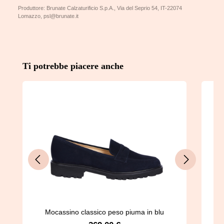
Produttore: Brunate Calzaturificio S.p.A., Via del Seprio 54, IT-22074
Lomazzo, psl@brunate.it
Salta la galleria dei prodotti
Ti potrebbe piacere anche
Mocassino classico peso piuma in blu