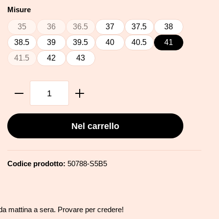
Seleziona
Misure
35
36
36.5
37
37.5
38
(Questa opzione non è al momento disponibile.)
(Questa opzione non è al momento disponibile.)
(Questa opzione non è al momento disponibil
38.5
39
39.5
40
40.5
41
41.5
42
43
(Questa opzione non è al momento disponibile.)
Quantità del prodotto: inserisci la quanti
Nel carrello
Codice prodotto:
50788-S5B5
 da mattina a sera. Provare per credere!