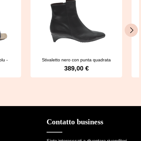
lu -
Stivaletto nero con punta quadrata
389,00 €
Prezzo normale:
Dettagli
Contatto business
Siete interesssati a diventare rivenditori