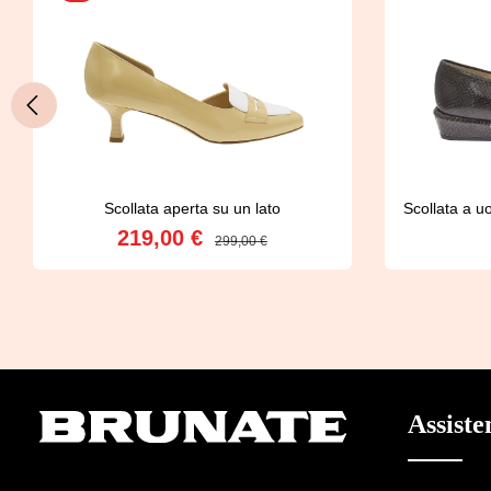
Scollata aperta su un lato
Scollata a u
219,00 €
Prezzo di vendita:
Prezzo normale:
299,00 €
Dettagli
Assiste