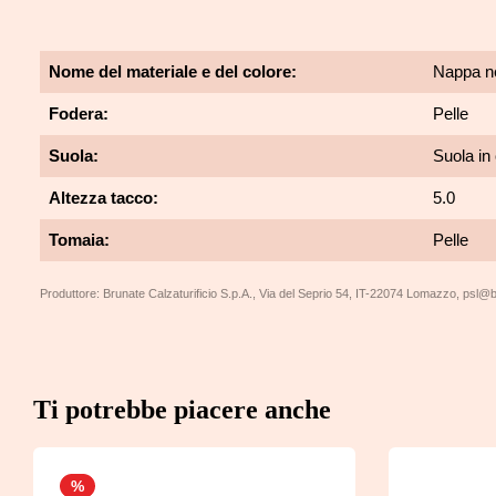
Nome del materiale e del colore:
Nappa n
Fodera:
Pelle
Suola:
Suola in
Altezza tacco:
5.0
Tomaia:
Pelle
Produttore: Brunate Calzaturificio S.p.A., Via del Seprio 54, IT-22074 Lomazzo, psl@b
Salta la galleria dei prodotti
Ti potrebbe piacere anche
Sconto
%