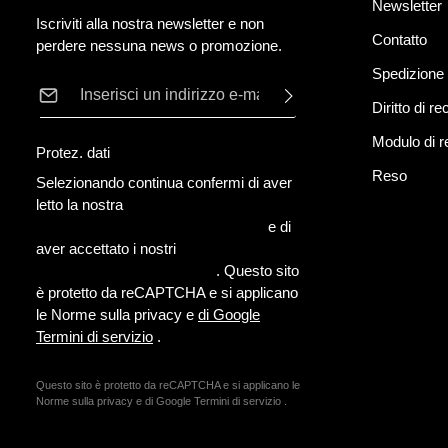
Newsletter
Iscriviti alla nostra newsletter e non
Contatto
perdere nessuna news o promozione.
Spedizione
Indirizzo e-mail*
Diritto di r
Modulo di 
Protez. dati
Reso
Selezionando continua confermi di aver
letto la nostra
informativa sulla protezione dei dati
e di
aver accettato i nostri
termini e condizioni generali
. Questo sito
è protetto da reCAPTCHA e si applicano
le Norme sulla privacy e
di Google
Termini di servizio
.
Questo sito è protetto da reCAPTCHA e si applicano le
Norme sulla privacy e
di Google
Termini di servizio
.