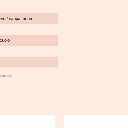
ero / nappa monn
 cuoio
runate.it