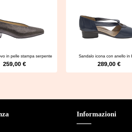
ovo in pelle stampa serpente
Sandalo icona con anello in b
Brunate 100
259,00 €
289,00 €
Prezzo normale:
Prezzo normale:
Dettagli
Dettagli
nza
Informazioni