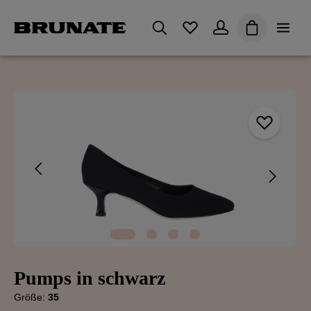
alt springen
Du hast 0 Produkte auf 
Warenkorb en
Bildergalerie überspringen
Pumps in schwarz
Größe:
35