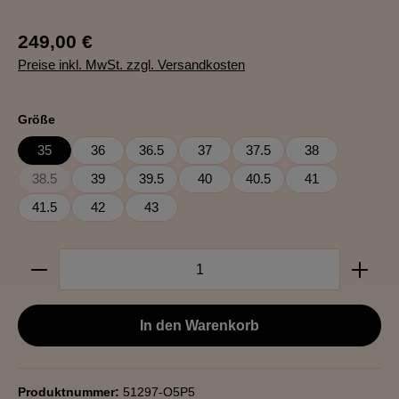
249,00 €
Preise inkl. MwSt. zzgl. Versandkosten
auswählen
Größe
35
36
36.5
37
37.5
38
38.5
39
39.5
40
40.5
41
(Diese Option ist zurzeit nicht verfügbar.)
41.5
42
43
Produkt Anzahl: Gib den gewünschten Wert ein oder b
In den Warenkorb
Produktnummer:
51297-O5P5