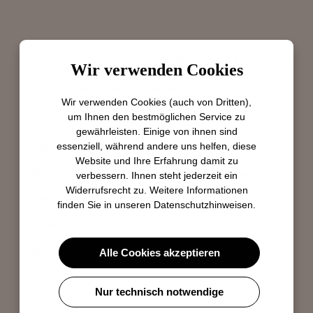
Dieser Pumps aus schwarzem Stoffmaterial ist essentiell
Wir verwenden Cookies
und hat klare Linien. Er hat einen schönen schwarzen
Absatz mit glänzender Oberfläche.
Wir verwenden Cookies (auch von Dritten),
um Ihnen den bestmöglichen Service zu
gewährleisten. Einige von ihnen sind
essenziell, während andere uns helfen, diese
Material- & Farbbezeichnung:
Step nero
Website und Ihre Erfahrung damit zu
Obermaterial:
Stoffmaterial
verbessern. Ihnen steht jederzeit ein
Widerrufsrecht zu. Weitere Informationen
Futtermaterial:
Leder
finden Sie in unseren
Datenschutzhinweisen
.
Sohle:
Ledersohle
Absatzhöhe:
5.0
Alle Cookies akzeptieren
Hersteller: Brunate Calzaturificio S.p.A., Via del Seprio 54, IT-22074 Lomazzo,
Nur technisch notwendige
psl@brunate.it